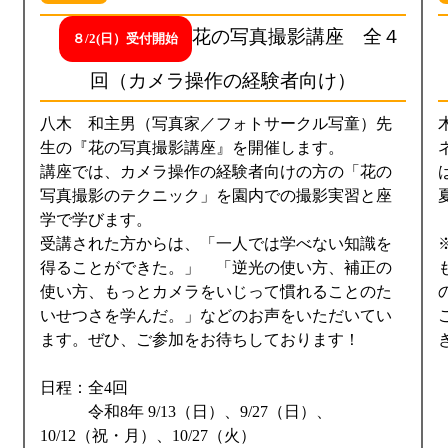
花の写真撮影講座 全４
８/2(日）受付開始
回（カメラ操作の経験者向け）
八木 和主男（写真家／フォトサークル写童）先
生の『花の写真撮影講座』を開催します。
講座では、カメラ操作の経験者向けの方の「花の
写真撮影のテクニック」を園内での撮影実習と座
学で学びます。
受講された方からは、「一人では学べない知識を
得ることができた。」 「逆光の使い方、補正の
使い方、もっとカメラをいじって慣れることのた
いせつさを学んだ。」などのお声をいただいてい
ます。ぜひ、ご参加をお待ちしております！
日程：全4回
令和8年 9/13（日）、9/27（日）、
10/12（祝・月）、10/27（火）