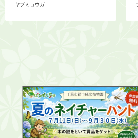
ガ
ブッドレア（紫）